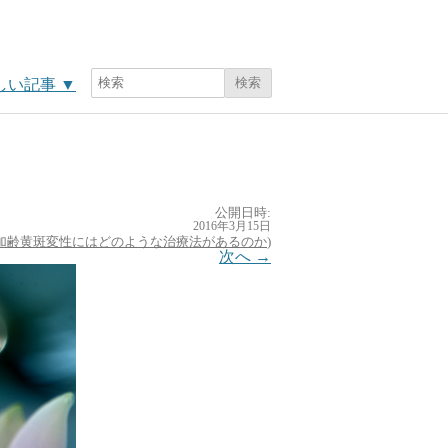
検索
しい記事
▼
公開日時:
2016年3月15日
加齢黄斑変性にはどのような治療法があるのか
)
次へ →